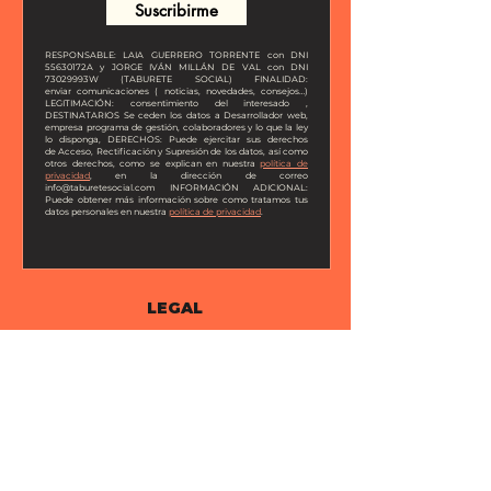
Suscribirme
RESPONSABLE:
LAIA GUERRERO TORRENTE con DNI
55630172A y JORGE IVÁN
MILLÁN DE VAL con DNI
73029993W (
TABURETE SOCIAL
)
FINALIDAD
:
enviar
comunicaciones ( noticias, novedades, consejos…)
LEGITIMACIÓN
: consentimiento del
interesado ,
DESTINATARIOS
Se ceden los datos a Desarrollador web,
empresa programa de
gestión, colaboradores y lo que la ley
lo disponga,
DERECHOS
: Puede ejercitar sus derechos
de
Acceso, Rectificación y Supresión de los datos, así como
otros derechos, como se explican en
nuestra
política de
privacidad
, en la dirección de correo
info@taburetesocial.com
INFORMACIÓN
ADICIONAL
:
Puede obtener más información sobre como tratamos tus
datos
personales en nuestra
política de privacidad
.
LEGAL
Aviso Legal
Condiciones de venta general
Política de cookies
Política de Privacidad
Condiciones de uso de Banco Social