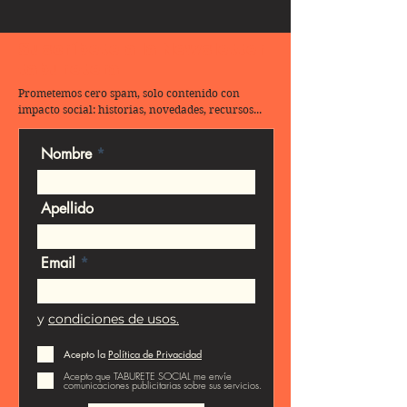
Suscríbete a la Newsletter
taburetera
Prometemos cero spam, solo contenido con
impacto social: historias, novedades, recursos...
Nombre
Apellido
Email
y
condiciones de usos.
Acepto la
Política de Privacidad
Acepto que TABURETE SOCIAL me envíe
comunicaciones publicitarias sobre sus servicios.