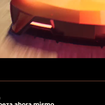
á
beza ahora mismo.