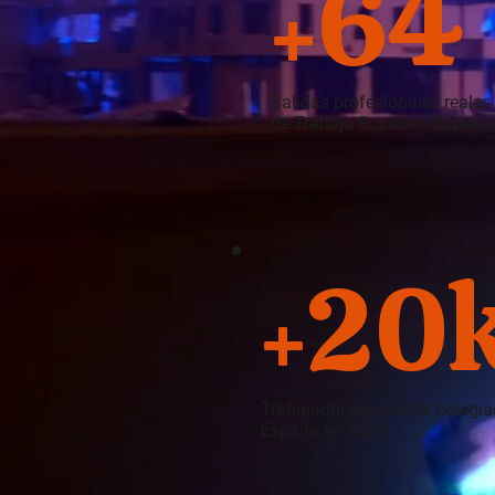
64
+
Salidas profesionales reales 
de Trabajo Social en España
20
+
Trabajadorxs sociales colegia
España en 2024