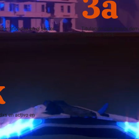
3a
identificadas en el sector
Titulación con mayor dema
.
datos del SEPE.
k
dxs en activo en