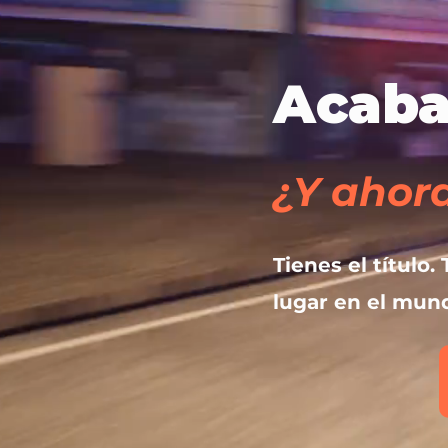
Acabas
¿Y ahor
Tienes el título
lugar en el mund