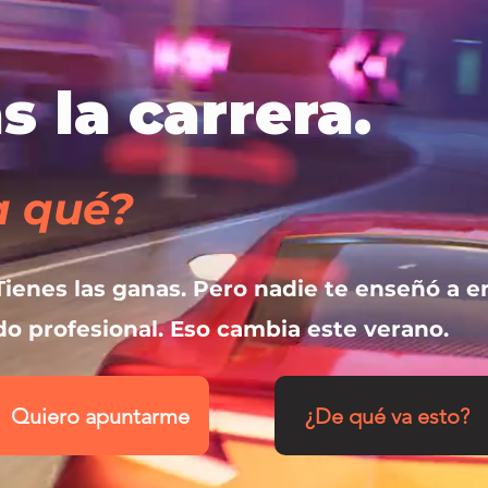
 la carrera.
a qué?
. Tienes las ganas. Pero nadie te enseñó a e
o profesional. Eso cambia este verano.
Quiero apuntarme
¿De qué va esto?