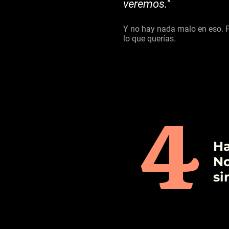
veremos."
Y no hay nada malo en eso. 
lo que querías.
4
Ha
No
si