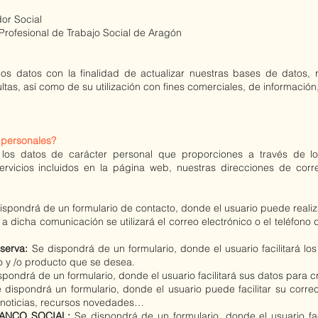
or Social
Profesional de Trabajo Social de Aragón
datos con la finalidad de actualizar nuestras bases de datos, real
tas, así como de su utilización con fines comerciales, de información,
personales?
s datos de carácter personal que proporciones a través de lo
servicios incluidos en la página web, nuestras direcciones de corr
ispondrá de un formulario de contacto, donde el usuario puede realiz
a dicha comunicación se utilizará el correo electrónico o el teléfono q
serva:
Se dispondrá de un formulario, donde el usuario facilitará los
o y /o producto que se desea.
spondrá de un formulario, donde el usuario facilitará sus datos para c
 dispondrá un formulario, donde el usuario puede facilitar su correo
noticias, recursos novedades…
n BANCO SOCIAL:
Se dispondrá de un formulario, donde el usuario
fa