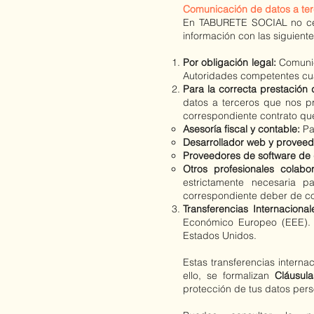
Comunicación de datos a te
En TABURETE SOCIAL no ced
información con las siguient
Por obligación legal:
Comunica
Autoridades competentes cuan
Para la correcta prestación d
datos a terceros que nos p
correspondiente contrato que
Asesoría fiscal y contable:
Pa
Desarrollador web y proveed
Proveedores de software de 
Otros profesionales colabo
estrictamente necesaria p
correspondiente deber de co
Transferencias Internaciona
Económico Europeo (EEE). E
Estados Unidos.
Estas transferencias intern
ello, se formalizan
Cláusul
protección de tus datos pers