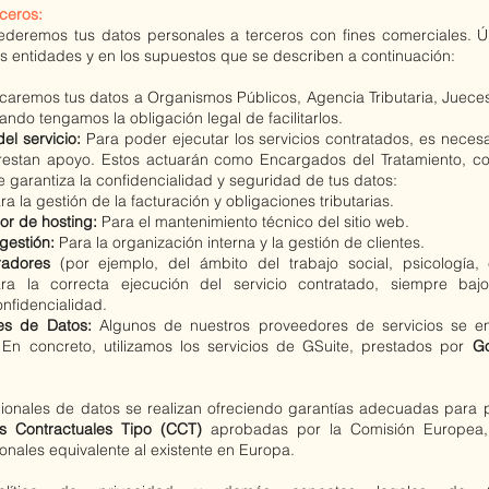
rceros:
eremos tus datos personales a terceros con fines comerciales. Ú
es entidades y en los supuestos que se describen a continuación:
remos tus datos a Organismos Públicos, Agencia Tributaria, Jueces y
do tengamos la obligación legal de facilitarlos.​
el servicio:
Para poder ejecutar los servicios contratados, es nece
restan apoyo. Estos actuarán como Encargados del Tratamiento, c
 garantiza la confidencialidad y seguridad de tus datos:
ra la gestión de la facturación y obligaciones tributarias.
or de hosting:
Para el mantenimiento técnico del sitio web.
gestión
:
Para la organización interna y la gestión de clientes.
radores
(por ejemplo, del ámbito del trabajo social, psicología,
ara la correcta ejecución del servicio contratado, siempre baj
nfidencialidad.
les de Datos:
Algunos de nuestros proveedores de servicios se e
n concreto, utilizamos los servicios de GSuite, prestados por
G
acionales de datos se realizan ofreciendo garantías adecuadas para p
as Contractuales Tipo (CCT)
aprobadas por la Comisión Europea,
onales equivalente al existente en Europa.