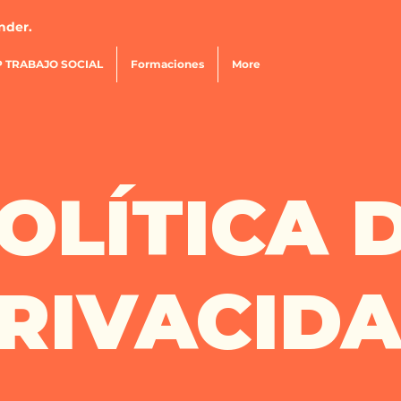
nder.
 TRABAJO SOCIAL
Formaciones
More
OLÍTICA 
RIVACID